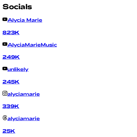
Socials
Alycia Marie
823K
AlyciaMarieMusic
249K
unlikely
245K
alyciamarie
339K
alyciamarie
25K