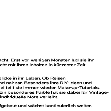
cht. Erst vor wenigen Monaten lud sie ihr
ht mit ihren Inhalten in kürzester Zeit
licke in ihr Leben. Ob Reisen,
nd nahbar. Besonders ihre DIY-Ideen und
i teilt sie immer wieder Make-up-Tutorials,
in besonderes Faible hat sie dabei für Vintage-
ndividuelle Note verleiht.
gebaut und wächst kontinuierlich weiter.