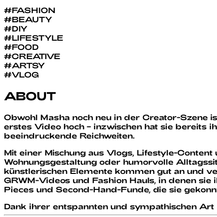
#
FASHION
#
BEAUTY
#
DIY
#
LIFESTYLE
#
FOOD
#
CREATIVE
#
ARTSY
#
VLOG
ABOUT
Obwohl Masha noch neu in der Creator-Szene ist,
erstes Video hoch – inzwischen hat sie bereits i
beeindruckende Reichweiten.
Mit einer Mischung aus Vlogs, Lifestyle-Content 
Wohnungsgestaltung oder humorvolle Alltagssit
künstlerischen Elemente kommen gut an und verl
GRWM-Videos und Fashion Hauls, in denen sie ihr
Pieces und Second-Hand-Funde, die sie gekonnt in
Dank ihrer entspannten und sympathischen Art ha