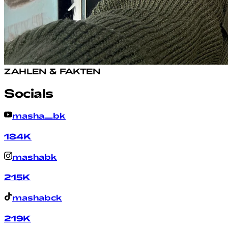
ZAHLEN & FAKTEN
Socials
masha_bk
184K
mashabk
215K
mashabck
219K