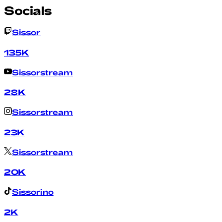
Socials
Sissor
135K
Sissorstream
28K
Sissorstream
23K
Sissorstream
20K
Sissorino
2K