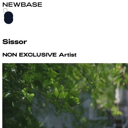
HOME
Sissor
LEISTUNGEN
ARTISTS
NON EXCLUSIVE
Artist
M2M
ABOUT
KONTAKT