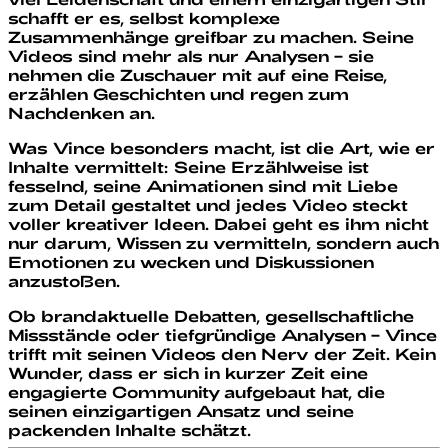
schafft er es, selbst komplexe
Zusammenhänge greifbar zu machen. Seine
Videos sind mehr als nur Analysen – sie
nehmen die Zuschauer mit auf eine Reise,
erzählen Geschichten und regen zum
Nachdenken an.
Was Vince besonders macht, ist die Art, wie er
Inhalte vermittelt: Seine Erzählweise ist
fesselnd, seine Animationen sind mit Liebe
zum Detail gestaltet und jedes Video steckt
voller kreativer Ideen. Dabei geht es ihm nicht
nur darum, Wissen zu vermitteln, sondern auch
Emotionen zu wecken und Diskussionen
anzustoßen.
Ob brandaktuelle Debatten, gesellschaftliche
Missstände oder tiefgründige Analysen – Vince
trifft mit seinen Videos den Nerv der Zeit. Kein
Wunder, dass er sich in kurzer Zeit eine
engagierte Community aufgebaut hat, die
seinen einzigartigen Ansatz und seine
packenden Inhalte schätzt.