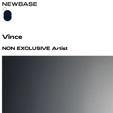
HOME
Vince
LEISTUNGEN
ARTISTS
NON EXCLUSIVE
Artist
M2M
ABOUT
KONTAKT