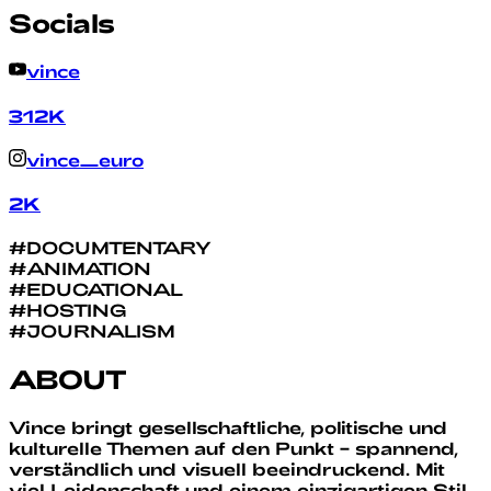
Socials
vince
312K
vince_euro
2K
#
DOCUMTENTARY
#
ANIMATION
#
EDUCATIONAL
#
HOSTING
#
JOURNALISM
ABOUT
Vince bringt gesellschaftliche, politische und
kulturelle Themen auf den Punkt – spannend,
verständlich und visuell beeindruckend. Mit
viel Leidenschaft und einem einzigartigen Stil